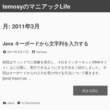
コ
temosyのマニアックLife
ン
テ
ン
ツ
月:
2011年3月
へ
ス
キ
Java キーボードから文字列を入力する
ッ
プ
投
投
2011年3月17日
temosy
稿
稿
日
者
前回はウィンドウに画像を表示し、それをインターネット(Webサイ
ト）上に公開し、実行できるようにする方法をご紹介しました。 今
回はキーボードからの入力を受け付ける方法について書きます。
[java] import jav …
“Java
続きを読む
キ
ー
カ
Java
0 Comments
ボ
テ
ー