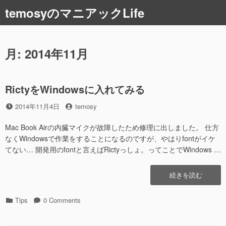
コ
temosyのマニアックLife
ン
テ
ン
ツ
月:
2014年11月
へ
ス
キ
RictyをWindowsに入れてみる
ッ
プ
投
投
2014年11月4日
temosy
稿
稿
日
者
Mac Book Airの内臓マイクが故障したため修理に出しました。 仕方
なくWindowsで作業をすることになるのですが、やはりfontがイケ
てない… 開発用のfontと言えばRictyっしょ。ってことでWindows …
“Ricty
続きを読む
を
Windows
カ
Tips
0 Comments
に
テ
入
ゴ
れ