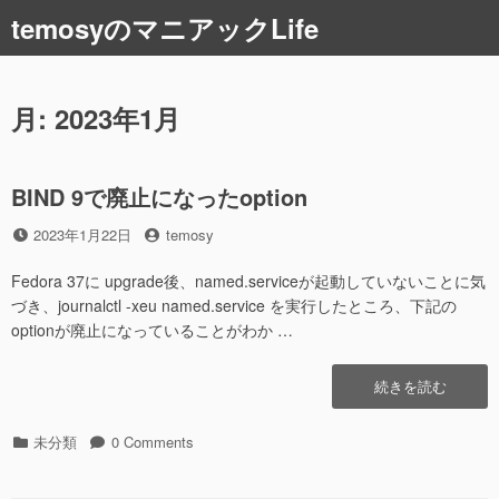
コ
temosyのマニアックLife
ン
テ
ン
ツ
月:
2023年1月
へ
ス
キ
BIND 9で廃止になったoption
ッ
プ
投
投
2023年1月22日
temosy
稿
稿
日
者
Fedora 37に upgrade後、named.serviceが起動していないことに気
づき、journalctl -xeu named.service を実行したところ、下記の
optionが廃止になっていることがわか …
“BIND
続きを読む
9
で
カ
未分類
0 Comments
廃
テ
止
ゴ
に