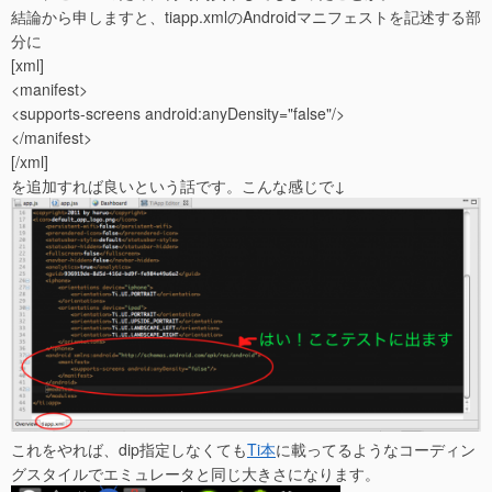
結論から申しますと、tiapp.xmlのAndroidマニフェストを記述する部
分に
[xml]
<manifest>
<supports-screens android:anyDensity="false"/>
</manifest>
[/xml]
を追加すれば良いという話です。こんな感じで↓
これをやれば、dip指定しなくても
Ti本
に載ってるようなコーディン
グスタイルでエミュレータと同じ大きさになります。