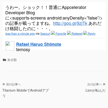
うわー。ショック！！普通にAppcelerator
Developer Blog
に<supports-screens android:anyDensity=”false”/>
の記事が載ってますね。
http://goo.gl/9zjTk
あれだ
け格闘したのに・・・。
less than a minute ago
via
Saezuri
Favorite
Retweet
Reply
Rafael Haruo Shimote
temosy
カ
未分類
テ
ゴ
リ
ー
投
前の記事へ
次の記事へ
Titanium MobileでAndroidアプ
Lionが転んだ
稿
リ
ナ
ビ