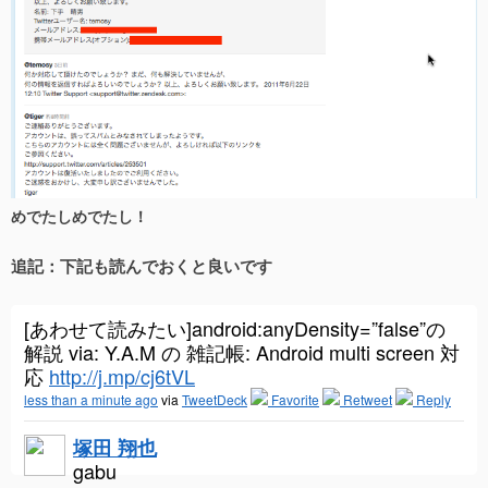
めでたしめでたし！
追記：下記も読んでおくと良いです
[あわせて読みたい]android:anyDensity=”false”の
解説 via: Y.A.M の 雑記帳: Android multi screen 対
応
http://j.mp/cj6tVL
less than a minute ago
via
TweetDeck
Favorite
Retweet
Reply
塚田 翔也
gabu