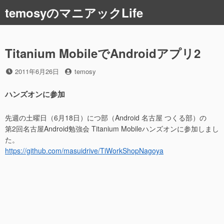
コ
temosyのマニアックLife
ン
テ
ン
ツ
Titanium MobileでAndroidアプリ2
へ
ス
投
投
2011年6月26日
temosy
稿
稿
キ
日
者
ッ
ハンズオンに参加
プ
先週の土曜日（6月18日）につ部（Android 名古屋 つくる部）の
第2回名古屋Android勉強会 Titanium Mobileハンズオンに参加しまし
た。
https://github.com/masuidrive/TiWorkShopNagoya