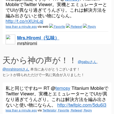
MobileでTwitter Viewer。実機とエミュレーターと
でUIが異なり過ぎてうんざり。これは解決方法を
編み出さないと使い物にならん。
http://t.co/nXUnLqj
less than a minute ago
via web
Favorite
Retweet
Reply
Mrs.Hiromi（弘味）
mrshiromi
天から神の声が！！
@gabuさん
、
@mrshiromiさん
本当にありがとうございます！
ヒントが得られただけで一気に気合が入りました！
私と同じですねー RT @
temosy
Titanium Mobileで
Twitter Viewer。実機とエミュレーターとでUIが異
なり過ぎてうんざり。これは解決方法を編み出さ
ないと使い物にならん。
http://twitpic.com/5du6i3
less than a minute ago
via
Twittelator
Favorite
Retweet
Reply