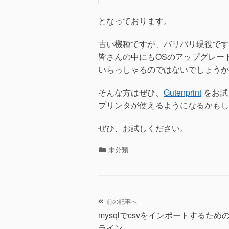
となっております。
古い機種ですが、バリバリ現役です
皆さんの中にもOSのアップグレー
いらっしゃるのではないでしょうか
そんな方はぜひ、
Gutenprint
をお試
プリンタが使えるようになるかもし
ぜひ、お試しください。
カ
未分類
テ
ゴ
リ
ー
投
前の記事へ
mysqlでcsvをインポートするため
稿
ライン