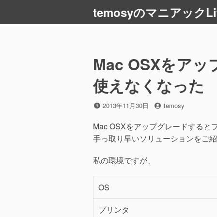
コ
temosyのマニアックLi
ン
テ
ン
ツ
Mac OSXを
へ
ス
使えなくなった
キ
ッ
投
投
2013年11月30日
temosy
プ
稿
稿
日
者
Mac OSXをアップグレードする
手っ取り早いソリューションをご紹
私の環境ですが、
OS
プリンタ